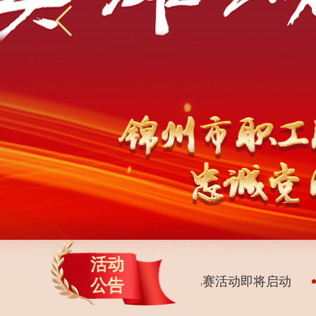
活动
锦绣之州谱新篇”锦州市职工合唱比赛活动即将启动
锦
公告