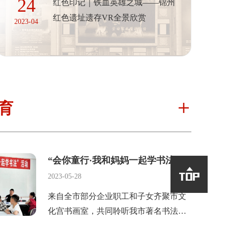
24
红色印记｜铁血英雄之城——锦州
红色遗址遗存VR全景欣赏
2023-04
育

“会你童行·我和妈妈一起学书法”活动在文化宫书画室正式启动

2023-05-28
来自全市部分企业职工和子女齐聚市文
化宫书画室，共同聆听我市著名书法家
杨永滨的书法培训课程。小朋友在妈妈