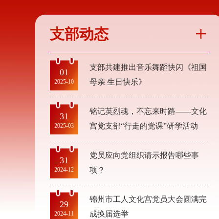
支部动态

支部共建推出音乐舞蹈快闪《祖国
01
母亲 生日快乐》
2025-10
铭记英烈魂，不忘来时路——文化
31
宫党支部“行走的党课”研学活动
2025-03
党员应向党组织请示报告哪些事
31
项？
2024-12
锦州市工人文化宫党员大会圆满完
29
成换届选举
2024-11