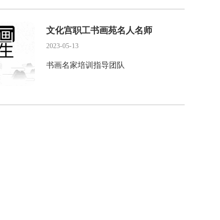
的陪伴下，按照老师的要求从书法基础
知识的认知到一笔一划的用心书写，从
文化宫职工书画苑名人名师
师生之间的亲切交流到家长之间的互
2023-05-13
动，每一个环节都丝丝入扣，妙趣横
书画名家培训指导团队
生。