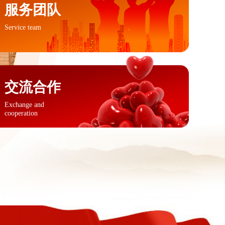
服务团队
Service team
交流合作
Exchange and
cooperation