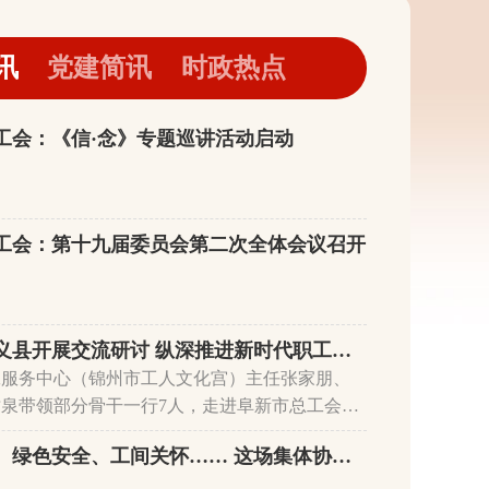
讯
党建简讯
时政热点
工会：《信·念》专题巡讲活动启动
工会：第十九届委员会第二次全体会议召开
赴阜新、义县开展交流研讨 纵深推进新时代职工之家建设
工服务中心（锦州市工人文化宫）主任张家朋、
泉带领部分骨干一行7人，走进阜新市总工会服
新市工人文化宫）和义县工人文化宫，开展“共
技能提薪、绿色安全、工间关怀…… 这场集体协商，为锦州汽车零部件行业职工“谈”出满满幸福感！
同发展”专题交流研讨活动。