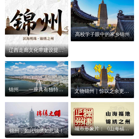
高校学子眼中的家乡锦州
辽西走廊文化带建设提升锦州区域中心城市文化辐射力的机制与对策研究
锦州——一座具有独特文化气质和深厚历史文化底蕴的城市
文物锦州｜惊叹之余更令你骄傲
城市形象片：《山海福地 锦绣之州》
锦州，如此锦绣如此城！