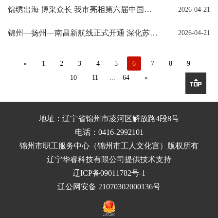
锦绣出海 博采众长 我市亮相第六届中国国际消费品博览会
2026-04-21
锦州—扬州—南昌新航线正式开通 深化苏锦合作再谱新篇
2026-04-21
«
1
2
3
4
5
6
7
8
9
10
11
...
64
»

地址：辽宁省锦州市凌河区解放路4段8号
电话：0416-2992101
锦州市职工服务中心（锦州市工人文化宫）
版权所有
辽宁华睿科技有限公司提供技术支持
辽ICP备09011782号-1
辽公网安备 21070302000136号