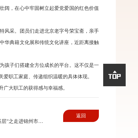
壮阔，在心中牢固树立起爱党爱国的红色价值
特风采。团员们走进北京老字号荣宝斋，亲手
中华典籍文化展和传统文化讲座，近距离接触
为孩子们搭建全方位成长的平台。这不仅是一

关爱职工家庭、传递组织温暖的具体体现。
升广大职工的获得感与幸福感。
返回
【下一篇】：“授渔”二院传妙手 铸钥指尖点金睛——锦州工匠学院“送技能进基层”之走进锦州市第二医院