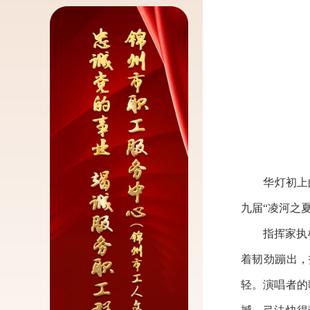
华灯初上的凌
九届“凌河之
指挥家执棒
着韧劲蹦出，
轻。演唱者的