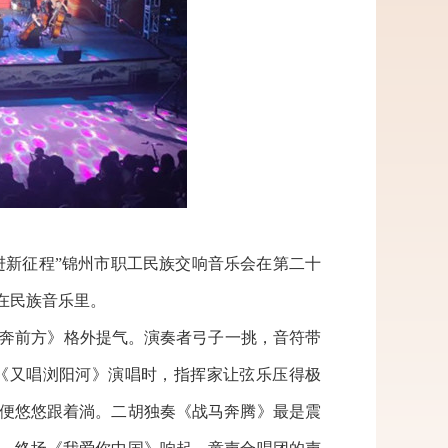
进新征程”锦州市职工民族交响音乐会在第二十
在民族音乐里。
奔前方》格外提气。演奏者弓子一挑，音符带
《又唱浏阳河》演唱时，指挥家让弦乐压得极
乐便悠悠跟着淌。二胡独奏《战马奔腾》最是震