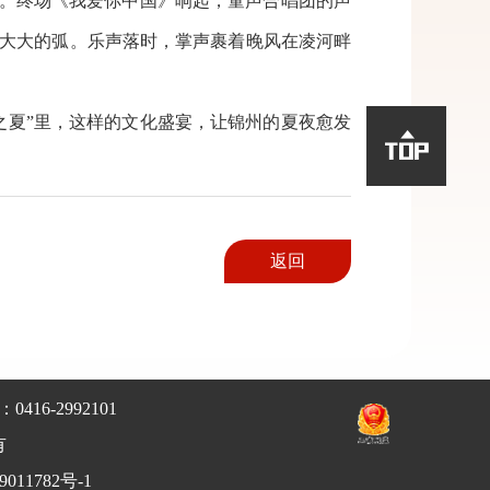
促。终场《我爱你中国》响起，童声合唱团的声
大大的弧。乐声落时，掌声裹着晚风在凌河畔
夏”里，这样的文化盛宴，让锦州的夏夜愈发

返回
0416-2992101
有
011782号-1