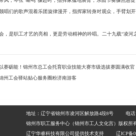
带风，琴弦“嘶鸣”骤起时，指挥家猛地展臂，乐团节奏骤然急
领唱们的歌声混着乐团旋律漫开，指挥家转身对观众，手臂划开
是职工才艺的亮相，更是劳动精神的吟唱。二十九载“凌河之
以赛砺能！锦州市总工会托育职业技能大赛市级选拔赛圆满收官
锦州工会驿站贴心服务圈粉济南游客
地址：辽宁省锦州市凌河区解放路4段8号
电话：
锦州市职工服务中心（锦州市工人文化宫）
版权所
辽宁华睿科技有限公司提供技术支持
辽ICP备09