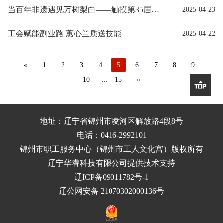
当百年非遗遇见万树梨白——触摸第35届北镇梨花节的非遗文化
2025-04-23
工会赋能副业路 蕙心兰质送技能
2025-04-22
«
1
2
3
4
5
6
7
8
9
10
...
15
»

地址：辽宁省锦州市凌河区解放路4段8号
电话：0416-2992101
锦州市职工服务中心（锦州市工人文化宫）
版权所有
辽宁华睿科技有限公司提供技术支持
辽ICP备09011782号-1
辽公网安备 21070302000136号